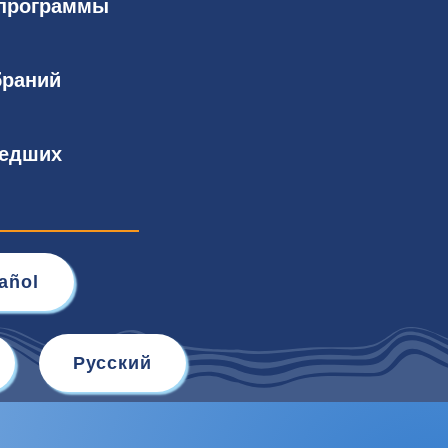
 программы
браний
шедших
añol
Русский