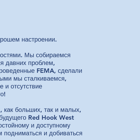
орошем настроении.
востями. Мы собираемся
ия давних проблем,
 проведенные FEMA, сделали
рыми мы сталкиваемся,
е и отсутствие
о!
 как больших, так и малых,
 будущего Red Hook West
остойному и доступному
м подниматься и добиваться