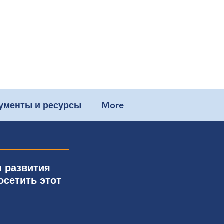
ументы и ресурсы
More
я развития
сетить этот