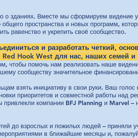
ко о зданиях. Вместе мы сформируем видение 
о общего пространства и новых программ, кото
ить равенство и укрепить своё сообщество.
ъединиться и разработать четкий, осно
 Red Hook West для нас, наших семей и
м, чтобы помочь нам реализовать наше видени
ашему сообществу значительное финансировани
ьцам взять инициативу в свои руки. Ваш голос
новки приоритетов и совместной работы над р
 привлекли компании BFJ Planning и Marvel –
етей до взрослых и пожилых людей – приняли уч
ероприятиями в ближайшие месяцы и, пожалуй