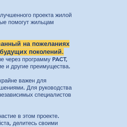
улучшенного проекта жилой
рые помогут жильцам
ванный на пожеланиях
 будущих поколений.
е через программу PACT,
е и другие преимущества.
 крайне важен для
ешениями. Для руководства
 независимых специалистов
астие в этом проекте.
ста, делитесь своими