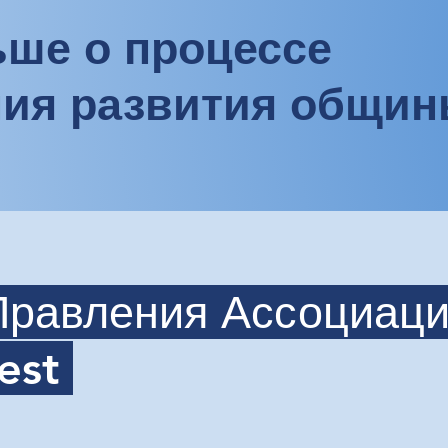
ьше о процессе
ия развития общи
Правления Ассоциаци
est