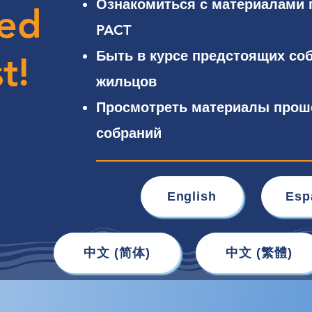
Ознакомиться с материалами
ed
PACT
Быть в курсе предстоящих со
t!
жильцов
Просмотреть материалы про
собраний
English
Esp
中文 (简体)
中文 (繁體)