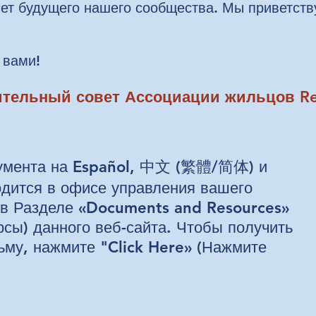
ет будущего нашего сообщества. Мы приветств
 вами!
нительный совет Ассоциации жильцов R
кумента на Español, 中文 (繁體/简体) и
одится в офисе управления вашего
 в Разделе «Documents and Resources»
рсы) данного веб-сайта. Чтобы получить
сьму, нажмите "Click Here» (Нажмите