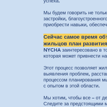
успеха.
Мы будем говорить не толь
застройки, благоустроенног
приобрести навыки, обеспеч
Сейчас самое время об
жильцов план развития
NYCHA заинтересовано в то
которая может привнести н
Этот процесс позволяет жил
выявления проблем, расста
процессом планирования мы
с опытом в этой области.
Мы хотим, чтобы все – от д
Следите за предстоящими м