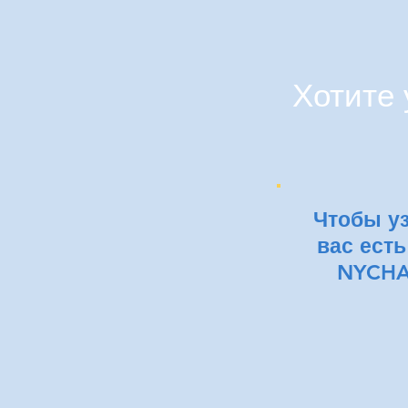
Хотите 
Чтобы уз
вас ест
NYCHA 