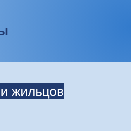
ны
и жильцов