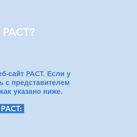
е PACT?
б-сайт PACT. Если у
ь с представителем
как указано ниже.
 PACT: