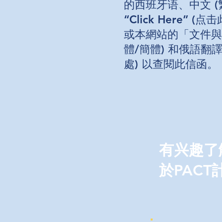
的西班牙语、中文 (
“Click Here”
或本網站的「文件與
體/簡體) 和俄語翻譯版
處) 以查閱此信函。
有兴趣了
於PACT